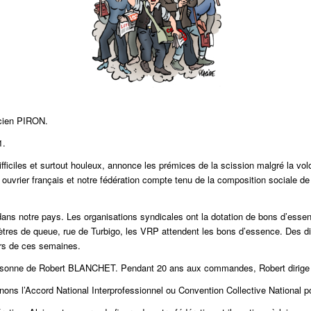
ucien PIRON.
1.
iciles et surtout houleux, annonce les prémices de la scission malgré la volont
ier français et notre fédération compte tenu de la composition sociale de la
e dans notre pays. Les organisations syndicales ont la dotation de bons d’ess
ètres de queue, rue de Turbigo, les VRP attendent les bons d’essence. Des d
urs de ces semaines.
a personne de Robert BLANCHET. Pendant 20 ans aux commandes, Robert dirige
nons l’Accord National Interprofessionnel ou Convention Collective National p