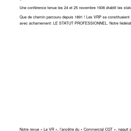
Une conférence tenue les 24 et 25 novembre 1936 établit les statuts
Que de chemin parcouru depuis 1891 ! Les VRP se constituaient en
avec acharnement: LE STATUT PROFESSIONNEL. Notre fédération v
Notre revue « Le VR », l’ancêtre du « Commercial CGT », naquit a