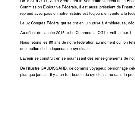
De 1981 à 2011, Alain Serre sera le Secrétaire Général de la Fédér
Commission Exécutive Fédérale, il est aussi prési
dent de l’insti
reprend avec passion notre histoire est toujours en vente à la fédé
Le 32 Congrès Fédéral qui se tint en juin 2014 à Ambleteuse, d
Au début de l’année 2015, « Le Commercial CGT » voit le jour. L’i
Nous fêtons les 80 ans de notre fédération au moment où l’on fêt
conception de l’indépendance syndicale.
L’avenir se construit en se nourrissant des renseignements de notr
De l’illustre GAUDISSARD, ce commis voyageur, personnage célèb
plus que jamais, il y a un fort besoin de syndicalisme dans la prof