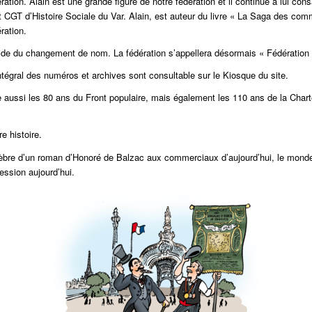
ation. Alain est une grande figure de notre fédération et il continue à lui con
tut CGT d’Histoire Sociale du Var. Alain, est auteur du livre « La Saga des com
ration.
écide du changement de nom. La fédération s’appellera désormais « Fédérat
ntégral des numéros et archives sont consultable sur le Kiosque du site.
e aussi les 80 ans du Front populaire, mais également les 110 ans de la Cha
e histoire.
re d’un roman d’Honoré de Balzac aux commerciaux d’aujourd’hui, le monde 
ession aujourd’hui.