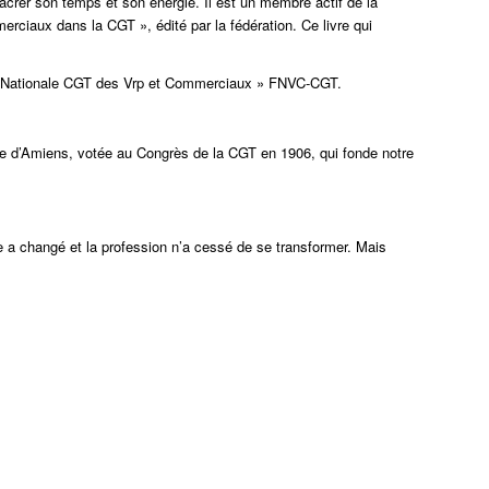
sacrer son temps et son énergie. Il est un membre actif de la
merciaux dans la CGT », édité par la fédération. Ce livre qui
ion Nationale CGT des Vrp et Commerciaux » FNVC-CGT.
rte d’Amiens, votée au Congrès de la CGT en 1906, qui fonde notre
a changé et la profession n’a cessé de se transformer. Mais