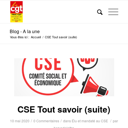
Blog - A la une
Vous êtes ici :
Accueil
/
CSE Tout savoir (suite)
CSE Tout savoir (suite)
/
/
/
10 mai 2020
0 Commentaires
dans
Élu et mandaté au CSE
par
hervedelattre