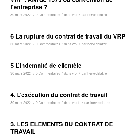
l’entreprise ?
/
/
/
30 mars 2022
0 Commentaires
dans
vrp
par
hervedelattre
6 La rupture du contrat de travail du VRP
/
/
/
30 mars 2022
0 Commentaires
dans
vrp
par
hervedelattre
5 L’indemnité de clientèle
/
/
/
30 mars 2022
0 Commentaires
dans
vrp
par
hervedelattre
4. L’exécution du contrat de travail
/
/
/
30 mars 2022
0 Commentaires
dans
vrp 1
par
hervedelattre
3. LES ELEMENTS DU CONTRAT DE
TRAVAIL