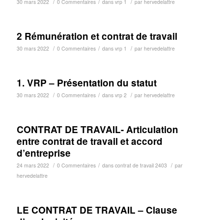
/
/
/
30 mars 2022
0 Commentaires
dans
vrp 1
par
hervedelattre
2 Rémunération et contrat de travail
/
/
/
30 mars 2022
0 Commentaires
dans
vrp 1
par
hervedelattre
1. VRP – Présentation du statut
/
/
/
30 mars 2022
0 Commentaires
dans
vrp 2
par
hervedelattre
CONTRAT DE TRAVAIL- Articulation
entre contrat de travail et accord
d’entreprise
/
/
/
24 mars 2022
0 Commentaires
dans
contrat de travail 2403
par
hervedelattre
LE CONTRAT DE TRAVAIL – Clause