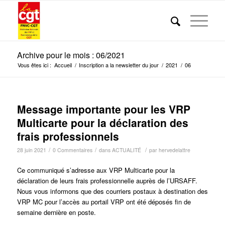
Archive pour le mois : 06/2021
Vous êtes ici :
Accueil
/
Inscription a la newsletter du jour
/
2021
/
06
Message importante pour les VRP
Multicarte pour la déclaration des
frais professionnels
/
/
/
28 juin 2021
0 Commentaires
dans
ACTUALITÉ
par
hervedelattre
Ce communiqué s’adresse aux VRP Multicarte pour la
déclaration de leurs frais professionnelle auprès de l’URSAFF.
Nous vous informons que des courriers postaux à destination des
VRP MC pour l’accès au portail VRP ont été déposés fin de
semaine dernière en poste.