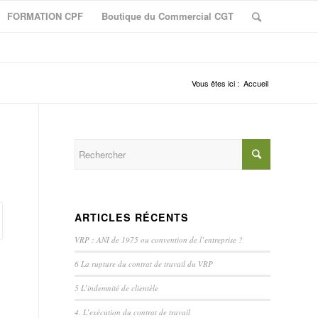
FORMATION CPF
Boutique du Commercial CGT
Vous êtes ici :
Accueil
ARTICLES RÉCENTS
VRP : ANI de 1975 ou convention de l’entreprise ?
6 La rupture du contrat de travail du VRP
5 L’indemnité de clientèle
4. L’exécution du contrat de travail