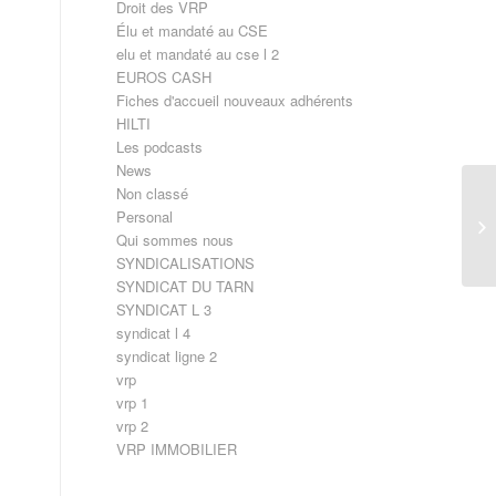
Droit des VRP
Élu et mandaté au CSE
elu et mandaté au cse l 2
EUROS CASH
Fiches d'accueil nouveaux adhérents
HILTI
Les podcasts
News
Non classé
Personal
Qui sommes nous
SYNDICALISATIONS
SYNDICAT DU TARN
SYNDICAT L 3
syndicat l 4
syndicat ligne 2
vrp
vrp 1
vrp 2
VRP IMMOBILIER