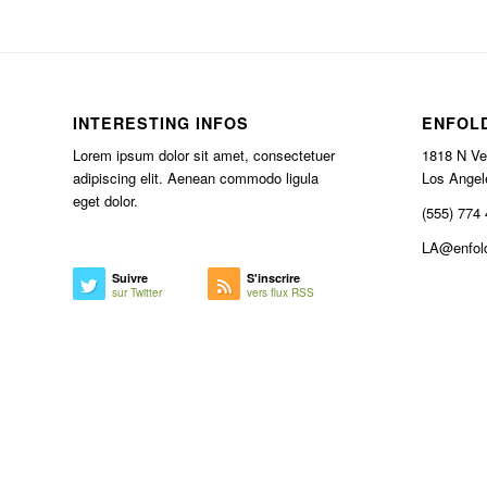
INTERESTING INFOS
ENFOLD
Lorem ipsum dolor sit amet, consectetuer
1818 N Ve
adipiscing elit. Aenean commodo ligula
Los Angel
eget dolor.
(555) 774
LA@enfold
Suivre
S'inscrire
sur Twitter
vers flux RSS