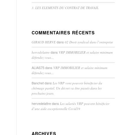
3. LES ELEMENTS DU CONTRAT DE TRAVAIL
COMMENTAIRES RÉCENTS
dans
GIRAUD HERVE
02 Droit syndical dans l’entreprise
dans
hervedelattre
VRP IMMOBILIER et salaire minimum
défendez vous…
ALIAS75
dans
VRP IMMOBILIER et salaire minimum
défendez vous…
Banchet
dans
Les VRP vont pouvoir bénéficier du
chômage partiel. Un décret va être passés dans les
prochains jours.
hervedelattre
dans
Les salariés VRP peuvent bénéficier
d’une aide exceptionnelle Covid19
ARCHIVES