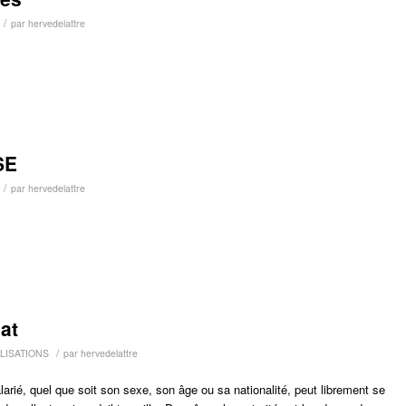
/
par
hervedelattre
SE
/
par
hervedelattre
at
/
LISATIONS
par
hervedelattre
ié, quel que soit son sexe, son âge ou sa nationalité, peut librement se