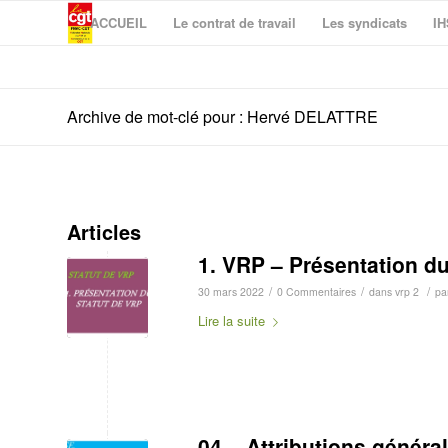
ACCUEIL
Le contrat de travail
Les syndicats
IH
Archive de mot-clé pour : Hervé DELATTRE
Articles
1. VRP – Présentation du
/
/
/
30 mars 2022
0 Commentaires
dans
vrp 2
pa
Lire la suite
04 – Attributions généra