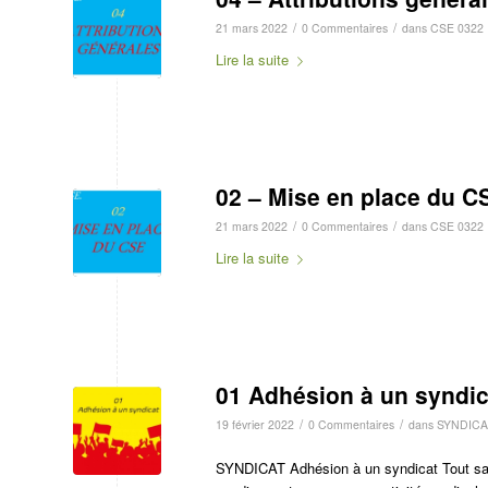
/
/
21 mars 2022
0 Commentaires
dans
CSE 0322
Lire la suite
02 – Mise en place du C
/
/
21 mars 2022
0 Commentaires
dans
CSE 0322
Lire la suite
01 Adhésion à un syndic
/
/
19 février 2022
0 Commentaires
dans
SYNDICA
SYNDICAT Adhésion à un syndicat Tout salar