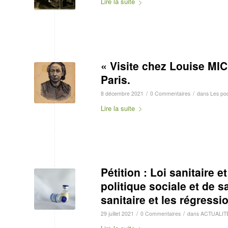
Lire la suite
« Visite chez Louise MI
Paris.
/
/
8 décembre 2021
0 Commentaires
dans
Les po
Lire la suite
Pétition : Loi sanitaire 
politique sociale et de s
sanitaire et les régressi
/
/
29 juillet 2021
0 Commentaires
dans
ACTUALIT