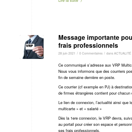
Lire la suite
Message importante pour
frais professionnels
/
/
28 juin 2021
0 Commentaires
dans
ACTUALITÉ
Ce communiqué s’adresse aux VRP Multicart
Nous vous informons que des courriers pos
fin de semaine dernière en poste.
Ce courrier (cf exemple en PJ) à destinati
de firmes étrangères contient pour chacun d
Le lien de connexion, l’actualité ainsi que
multicarte » et « salarié »
Dès la 1ere connexion, le VRP devra, suivan
au portail pour créer son espace et personn
ses frais professionnels.