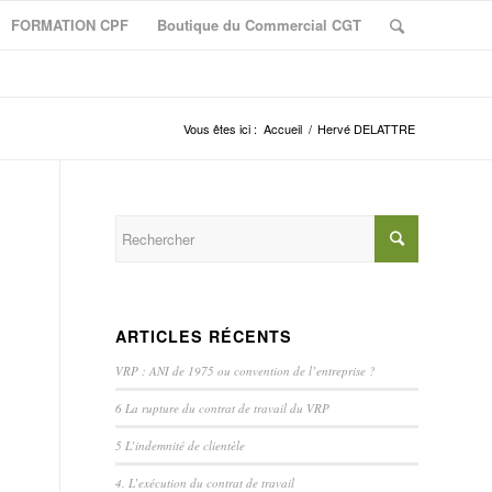
FORMATION CPF
Boutique du Commercial CGT
Vous êtes ici :
Accueil
/
Hervé DELATTRE
ARTICLES RÉCENTS
VRP : ANI de 1975 ou convention de l’entreprise ?
6 La rupture du contrat de travail du VRP
5 L’indemnité de clientèle
4. L’exécution du contrat de travail