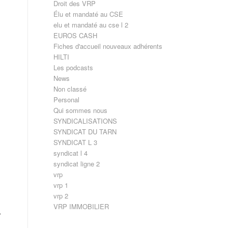
Droit des VRP
Élu et mandaté au CSE
elu et mandaté au cse l 2
EUROS CASH
Fiches d'accueil nouveaux adhérents
HILTI
Les podcasts
News
Non classé
Personal
Qui sommes nous
SYNDICALISATIONS
SYNDICAT DU TARN
SYNDICAT L 3
syndicat l 4
syndicat ligne 2
vrp
vrp 1
vrp 2
VRP IMMOBILIER
r