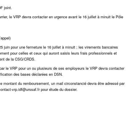
F joint.
rier, le VRP devra contacter en urgence avant le 16 juillet à minuit le Pôle
’appel)
juin pour une fermeture le 16 juillet à minuit ; les virements bancaires
ment pour celles et ceux qui auront saisis leurs frais professionnels et
ement de la CSG/CRDS.
 par le VRP pour un ou plusieurs de ses employeurs le VRP devra contacter
ification des bases déclarées en DSN.
 le montant du remboursement, un mail circonstancié devra être adressé par
contact-vrp.idf@urssaf.fr pour étude du dossier.