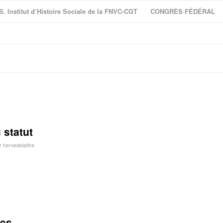
S. Institut d’Histoire Sociale de la FNVC-CGT
CONGRÈS FÉDÉRAL
 statut
r
hervedelattre
les