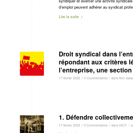
syndiquer et exercer une activité syndicale 
d’emploi peuvent adhérer au syndicat profe
Lire la suite
Droit syndical dans l’ent
répondant aux critères l
l’entreprise, une section
/
/
17 février 2022
0 Commentaires
dans
Non class
1. Défendre collectiveme
/
/
/
17 février 2022
0 Commentaires
dans
HILTI