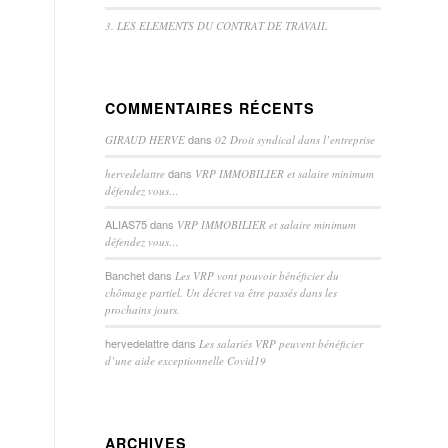
3. LES ELEMENTS DU CONTRAT DE TRAVAIL
COMMENTAIRES RÉCENTS
dans
GIRAUD HERVE
02 Droit syndical dans l’entreprise
dans
hervedelattre
VRP IMMOBILIER et salaire minimum
défendez vous…
ALIAS75
dans
VRP IMMOBILIER et salaire minimum
défendez vous…
Banchet
dans
Les VRP vont pouvoir bénéficier du
chômage partiel. Un décret va être passés dans les
prochains jours.
hervedelattre
dans
Les salariés VRP peuvent bénéficier
d’une aide exceptionnelle Covid19
ARCHIVES