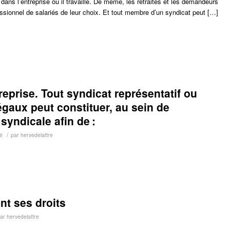
dans l’entreprise où il travaille. De même, les retraités et les demandeurs
ssionnel de salariés de leur choix. Et tout membre d’un syndicat peut […]
reprise. Tout syndicat représentatif ou
égaux peut constituer, au sein de
 syndicale afin de :
/
é
par
hervedelattre
nt ses droits
par
hervedelattre