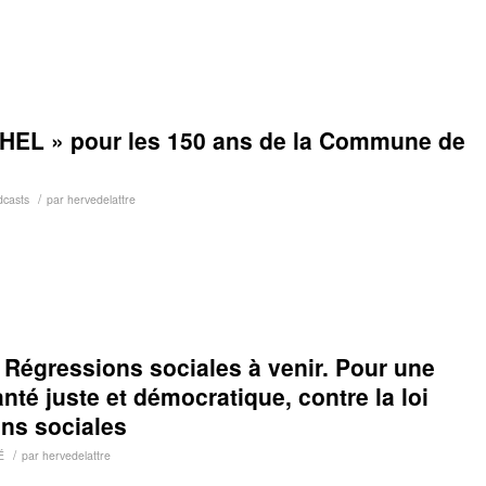
CHEL » pour les 150 ans de la Commune de
/
dcasts
par
hervedelattre
et Régressions sociales à venir. Pour une
anté juste et démocratique, contre la loi
ons sociales
/
É
par
hervedelattre