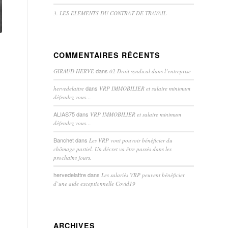
3. LES ELEMENTS DU CONTRAT DE TRAVAIL
COMMENTAIRES RÉCENTS
dans
GIRAUD HERVE
02 Droit syndical dans l’entreprise
dans
hervedelattre
VRP IMMOBILIER et salaire minimum
défendez vous…
ALIAS75
dans
VRP IMMOBILIER et salaire minimum
défendez vous…
Banchet
dans
Les VRP vont pouvoir bénéficier du
chômage partiel. Un décret va être passés dans les
prochains jours.
hervedelattre
dans
Les salariés VRP peuvent bénéficier
d’une aide exceptionnelle Covid19
ARCHIVES