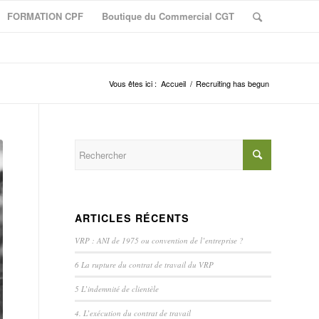
FORMATION CPF
Boutique du Commercial CGT
Vous êtes ici :
Accueil
/
Recruiting has begun
ARTICLES RÉCENTS
VRP : ANI de 1975 ou convention de l’entreprise ?
6 La rupture du contrat de travail du VRP
5 L’indemnité de clientèle
4. L’exécution du contrat de travail