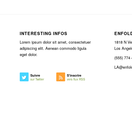
INTERESTING INFOS
ENFOLD
Lorem ipsum dolor sit amet, consectetuer
1818 N Ve
adipiscing elit. Aenean commodo ligula
Los Angel
eget dolor.
(555) 774
LA@enfold
Suivre
S'inscrire
sur Twitter
vers flux RSS