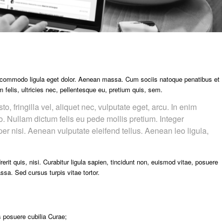
n commodo ligula eget dolor. Aenean massa. Cum sociis natoque penatibus et
felis, ultricies nec, pellentesque eu, pretium quis, sem.
 fringilla vel, aliquet nec, vulputate eget, arcu. In enim
to. Nullam dictum felis eu pede mollis pretium. Integer
 nisi. Aenean vulputate eleifend tellus. Aenean leo ligula,
rit quis, nisi. Curabitur ligula sapien, tincidunt non, euismod vitae, posuere
a. Sed cursus turpis vitae tortor.
s posuere cubilia Curae;