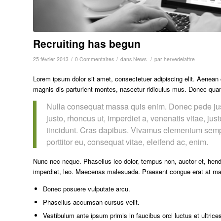
Recruiting has begun
/
/
/
25 février 2013
0 Commentaires
dans
News
par
hervedelattre
Lorem ipsum dolor sit amet, consectetuer adipiscing elit. Aenea
magnis dis parturient montes, nascetur ridiculus mus. Donec quam 
Nulla consequat massa quis enim. Donec pede justo,
justo, rhoncus ut, imperdiet a, venenatis vitae, jus
tincidunt. Cras dapibus. Vivamus elementum semper
porttitor eu, consequat vitae, eleifend ac, enim.
Nunc nec neque. Phasellus leo dolor, tempus non, auctor et, hendre
imperdiet, leo. Maecenas malesuada. Praesent congue erat at mass
Donec posuere vulputate arcu.
Phasellus accumsan cursus velit.
Vestibulum ante ipsum primis in faucibus orci luctus et ultrice