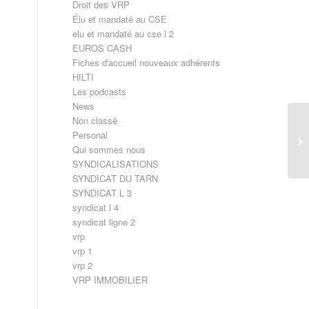
Droit des VRP
Élu et mandaté au CSE
elu et mandaté au cse l 2
EUROS CASH
Fiches d'accueil nouveaux adhérents
HILTI
Les podcasts
News
Non classé
Personal
En
Qui sommes nous
SYNDICALISATIONS
SYNDICAT DU TARN
SYNDICAT L 3
syndicat l 4
syndicat ligne 2
vrp
vrp 1
vrp 2
VRP IMMOBILIER