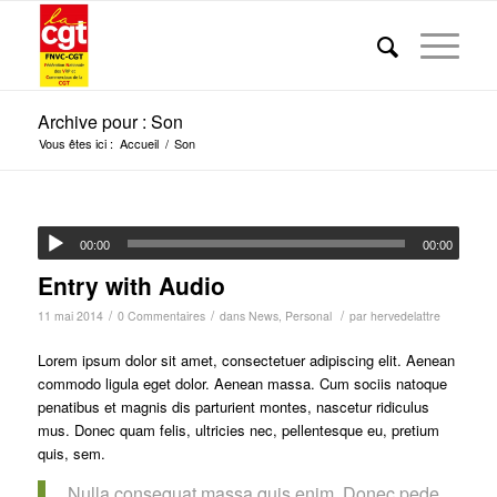
Archive pour : Son
Vous êtes ici :
Accueil
/
Son
00:00
00:00
Entry with Audio
/
/
/
11 mai 2014
0 Commentaires
dans
News
,
Personal
par
hervedelattre
Lorem ipsum dolor sit amet, consectetuer adipiscing elit. Aenean
commodo ligula eget dolor. Aenean massa. Cum sociis natoque
penatibus et magnis dis parturient montes, nascetur ridiculus
mus. Donec quam felis, ultricies nec, pellentesque eu, pretium
quis, sem.
Nulla consequat massa quis enim. Donec pede