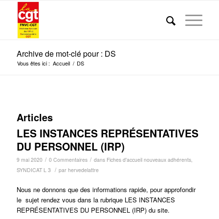
Archive de mot-clé pour : DS
Vous êtes ici :
Accueil
/
DS
Articles
LES INSTANCES REPRÉSENTATIVES
DU PERSONNEL (IRP)
/
/
9 mai 2020
0 Commentaires
dans
Fiches d'accueil nouveaux adhérents
,
/
SYNDICAT L 3
par
hervedelattre
Nous ne donnons que des informations rapide, pour approfondir
le sujet rendez vous dans la rubrique LES INSTANCES
REPRÉSENTATIVES DU PERSONNEL (IRP) du site.