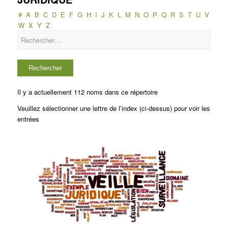
#
A
B
C
D
E
F
G
H
I
J
K
L
M
N
O
P
Q
R
S
T
U
V
W
X
Y
Z
Il y a actuellement 112 noms dans ce répertoire
Veuillez sélectionner une lettre de l’index (ci-dessus) pour voir les
entrées