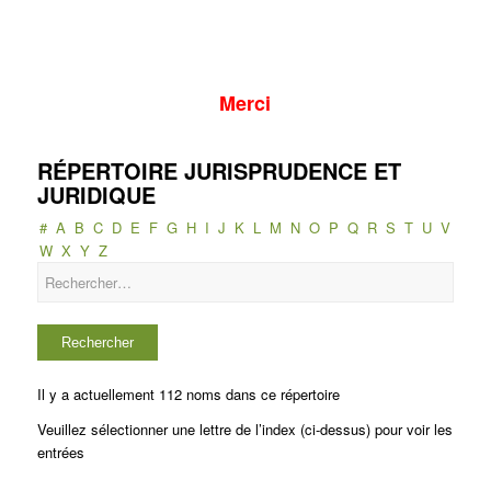
Merci
RÉPERTOIRE JURISPRUDENCE ET
JURIDIQUE
#
A
B
C
D
E
F
G
H
I
J
K
L
M
N
O
P
Q
R
S
T
U
V
W
X
Y
Z
Il y a actuellement 112 noms dans ce répertoire
Veuillez sélectionner une lettre de l’index (ci-dessus) pour voir les
entrées