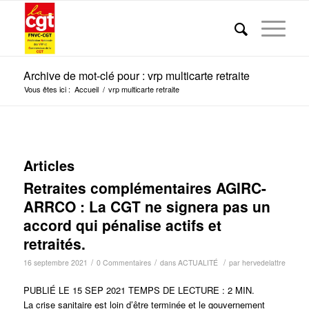
Archive de mot-clé pour : vrp multicarte retraite
Vous êtes ici :
Accueil
/
vrp multicarte retraite
Articles
Retraites complémentaires AGIRC-
ARRCO : La CGT ne signera pas un
accord qui pénalise actifs et
retraités.
/
/
/
16 septembre 2021
0 Commentaires
dans
ACTUALITÉ
par
hervedelattre
PUBLIÉ LE 15 SEP 2021 TEMPS DE LECTURE : 2 MIN.
La crise sanitaire est loin d’être terminée et le gouvernement