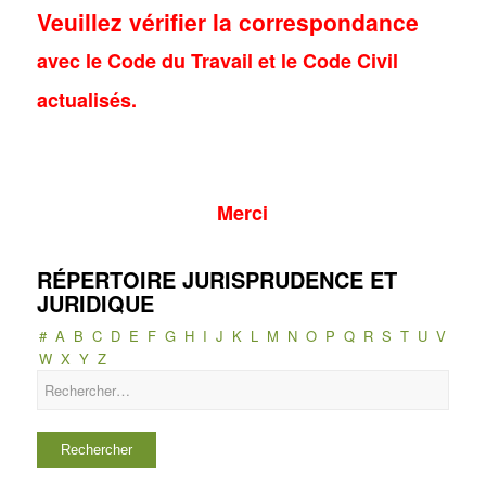
Veuillez vérifier la correspondance
avec le Code du Travail et le Code Civil
actualisés.
Merci
RÉPERTOIRE JURISPRUDENCE ET
JURIDIQUE
#
A
B
C
D
E
F
G
H
I
J
K
L
M
N
O
P
Q
R
S
T
U
V
W
X
Y
Z