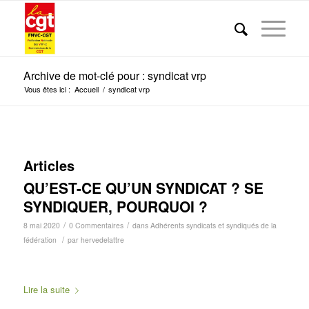
Archive de mot-clé pour : syndicat vrp
Vous êtes ici :
Accueil
/
syndicat vrp
Articles
QU’EST-CE QU’UN SYNDICAT ? SE
SYNDIQUER, POURQUOI ?
/
/
8 mai 2020
0 Commentaires
dans
Adhérents syndicats et syndiqués de la
/
fédération
par
hervedelattre
Lire la suite