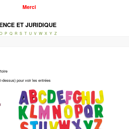
Merci
ENCE ET JURIDIQUE
O
P
Q
R
S
T
U
V
W
X
Y
Z
toire
ci-dessus) pour voir les entrées