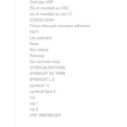
Droit des VRP
Élu et mandaté au CSE
elu et mandaté au cse l 2
EUROS CASH
Fiches d'accueil nouveaux adhérents
HILTI
Les podcasts
News
Non classé
Personal
Qui sommes nous
SYNDICALISATIONS
SYNDICAT DU TARN
SYNDICAT L 3
syndicat l 4
syndicat ligne 2
vrp
vrp 1
vrp 2
VRP IMMOBILIER