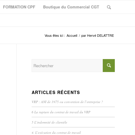
FORMATION CPF
Boutique du Commercial CGT
Vous êtes ici :
Accueil
/
par Hervé DELATTRE
ARTICLES RÉCENTS
VRP : ANI de 1975 ou convention de l’entreprise ?
6 La rupture du contrat de travail du VRP
5 L’indemnité de clientèle
4. L’exécution du contrat de travail