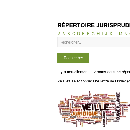
RÉPERTOIRE JURISPRUD
#
A
B
C
D
E
F
G
H
I
J
K
L
M
N
Il y a actuellement 112 noms dans ce réper
Veuillez sélectionner une lettre de l’index (