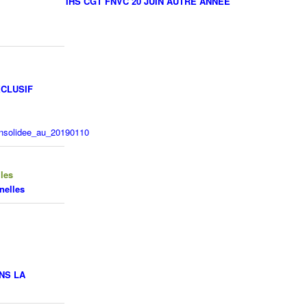
IHS CGT FNVC 20 JUIN AUTRE ANNEE
XCLUSIF
nsolidee_au_20190110
lles
nelles
NS LA