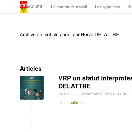
ACCUEIL
Le contrat de travail
Les syndicats
IH
Archive de mot-clé pour : par Hervé DELATTRE
Articles
VRP un statut interprofe
DELATTRE
/
/
/
1 mai 2021
0 Commentaires
dans
A LA UNE
Lire la suite