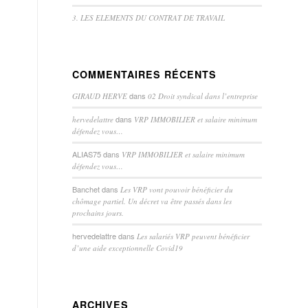
3. LES ELEMENTS DU CONTRAT DE TRAVAIL
COMMENTAIRES RÉCENTS
dans
GIRAUD HERVE
02 Droit syndical dans l’entreprise
dans
hervedelattre
VRP IMMOBILIER et salaire minimum
défendez vous…
ALIAS75
dans
VRP IMMOBILIER et salaire minimum
défendez vous…
Banchet
dans
Les VRP vont pouvoir bénéficier du
chômage partiel. Un décret va être passés dans les
prochains jours.
hervedelattre
dans
Les salariés VRP peuvent bénéficier
d’une aide exceptionnelle Covid19
ARCHIVES